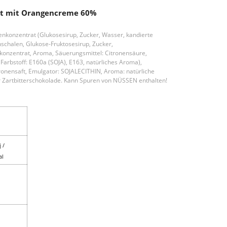
llt mit Orangencreme 60%
enkonzentrat (Glukosesirup, Zucker, Wasser, kandierte
chalen, Glukose-Fruktosesirup, Zucker,
konzentrat, Aroma, Säuerungsmittel: Citronensäure,
 Farbstoff: E160a (SOJA), E163, natürliches Aroma),
nensaft, Emulgator: SOJALECITHIN, Aroma: natürliche
r Zartbitterschokolade. Kann Spuren von NÜSSEN enthalten!
 /
al