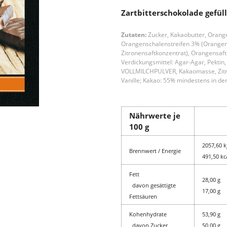
Zartbitterschokolade gefü
Zutaten:
Zucker, Kakaobutter, Orang
Orangenschalenstreifen 3% (Orangens
Zitronensaftkonzentrat), Orangensaft
Verdickungsmittel: Agar-Agar, Pektin,
VOLLMILCHPULVER, Kakaomasse, Zitro
Vanille; Kakao: 55% mindestens in de
Nährwerte je
100 g
2057,60 kj
Brennwert / Energie
491,50 kc
Fett
28,00 g
davon gesättigte
17,00 g
Fettsäuren
Kohenhydrate
53,90 g
davon Zucker
50,00 g