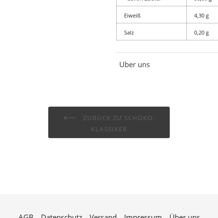
Eiweiß
4,30 g
Salz
0,20 g
Uber uns
ZURÜCK ZU SCHOKO-
KLASSIKER
AGB
Datenschutz
Versand
Impressum
Über uns