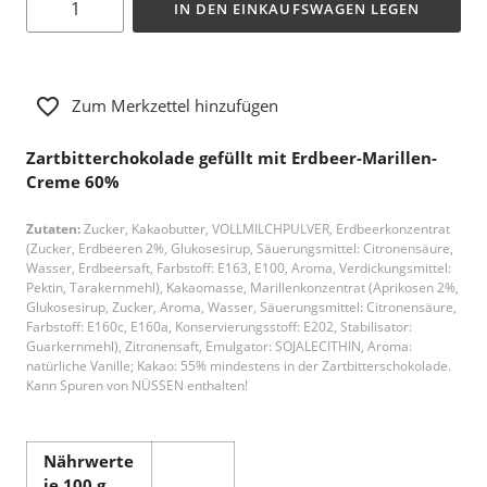
IN DEN EINKAUFSWAGEN LEGEN
Zum Merkzettel hinzufügen
Zartbitterchokolade gefüllt mit Erdbeer-Marillen-
Creme 60%
Zutaten:
Zucker, Kakaobutter, VOLLMILCHPULVER, Erdbeerkonzentrat
(Zucker, Erdbeeren 2%, Glukosesirup, Säuerungsmittel: Citronensäure,
Wasser, Erdbeersaft, Farbstoff: E163, E100, Aroma, Verdickungsmittel:
Pektin, Tarakernmehl), Kakaomasse, Marillenkonzentrat (Aprikosen 2%,
Glukosesirup, Zucker, Aroma, Wasser, Säuerungsmittel: Citronensäure,
Farbstoff: E160c, E160a, Konservierungsstoff: E202, Stabilisator:
Guarkernmehl), Zitronensaft, Emulgator: SOJALECITHIN, Aroma:
natürliche Vanille; Kakao: 55% mindestens in der Zartbitterschokolade.
Kann Spuren von NÜSSEN enthalten!
Nährwerte
je 100 g