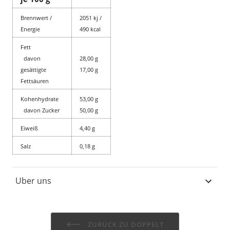
Brennwert /
2051 kj /
Energie
490 kcal
Fett
davon
28,00 g
gesättigte
17,00 g
Fettsäuren
Kohenhydrate
53,00 g
davon Zucker
50,00 g
Eiweiß
4,40 g
Salz
0,18 g
Uber uns
ZURÜCK ZU DOPPELT