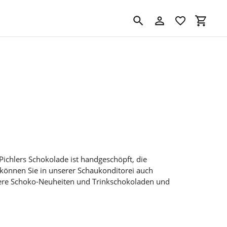
Suchen
Einloggen
Einkau
chlers Schokolade ist handgeschöpft, die
k können Sie in unserer Schaukonditorei auch
nsere Schoko-Neuheiten und Trinkschokoladen und