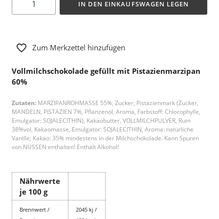
IN DEN EINKAUFSWAGEN LEGEN
Zum Merkzettel hinzufügen
Vollmilchschokolade gefüllt mit Pistazienmarzipan
60%
Zutaten:
MARZIPANROHMASSE 55%, Zucker, Pistazienmark (Zucker,
MANDELN, PISTAZIEN 7%, Pflanzenöl, Aroma, Farbstoff: Chlorophylle,
Emulgator: SOJALECITHIN), Kakaobutter, VOLLMILCHPULVER, Rum
38%vol, Kakaomasse, Emulgator: SOJALECITHIN, Aroma: natürliche
Vanille; Kakao: 35% mindestens in der Milchschokolade. Kann Spuren
von NÜSSEN enthalten! Enthält Alkohol!
Nährwerte
je 100 g
Brennwert /
2045 kj /