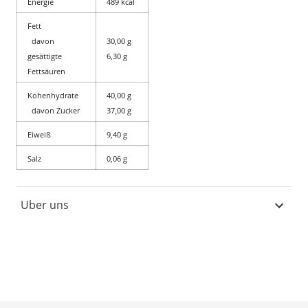
Energie
489 kcal
Fett
davon
30,00 g
gesättigte
6,30 g
Fettsäuren
Kohenhydrate
40,00 g
davon Zucker
37,00 g
Eiweiß
9,40 g
Salz
0,06 g
Uber uns