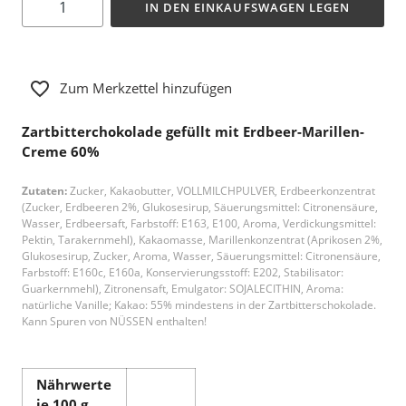
IN DEN EINKAUFSWAGEN LEGEN
Zum Merkzettel hinzufügen
Zartbitterchokolade gefüllt mit Erdbeer-Marillen-
Creme 60%
Zutaten:
Zucker, Kakaobutter, VOLLMILCHPULVER, Erdbeerkonzentrat
(Zucker, Erdbeeren 2%, Glukosesirup, Säuerungsmittel: Citronensäure,
Wasser, Erdbeersaft, Farbstoff: E163, E100, Aroma, Verdickungsmittel:
Pektin, Tarakernmehl), Kakaomasse, Marillenkonzentrat (Aprikosen 2%,
Glukosesirup, Zucker, Aroma, Wasser, Säuerungsmittel: Citronensäure,
Farbstoff: E160c, E160a, Konservierungsstoff: E202, Stabilisator:
Guarkernmehl), Zitronensaft, Emulgator: SOJALECITHIN, Aroma:
natürliche Vanille; Kakao: 55% mindestens in der Zartbitterschokolade.
Kann Spuren von NÜSSEN enthalten!
Nährwerte
je 100 g