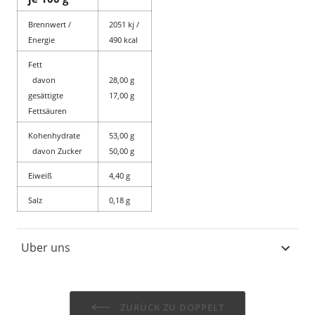
Brennwert /
2051 kj /
Energie
490 kcal
Fett
davon
28,00 g
gesättigte
17,00 g
Fettsäuren
Kohenhydrate
53,00 g
davon Zucker
50,00 g
Eiweiß
4,40 g
Salz
0,18 g
Uber uns
ZURÜCK ZU DOPPELT