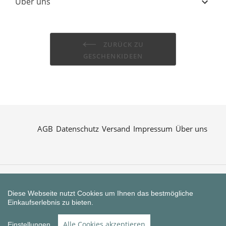
Uber uns
ZURÜCK ZU
GESCHENKIDEEN
AGB
Datenschutz
Versand
Impressum
Über uns
Zahlungsarten
Diese Webseite nutzt Cookies um Ihnen das bestmögliche
Einkaufserlebnis zu bieten.
Shop erstellt mit VersaCommerce.
Alle Cookies akzeptieren
Einstellungen