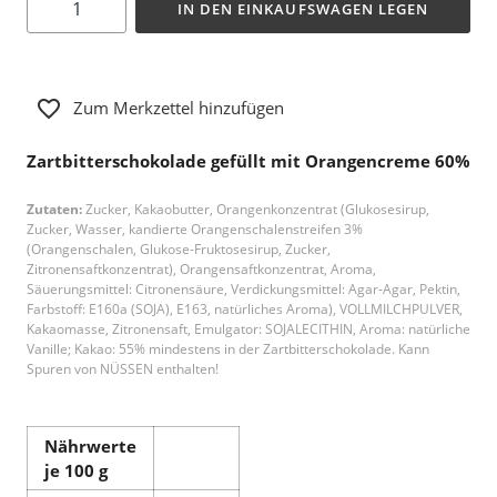
IN DEN EINKAUFSWAGEN LEGEN
Zum Merkzettel hinzufügen
Zartbitterschokolade gefüllt mit Orangencreme 60%
Zutaten:
Zucker, Kakaobutter, Orangenkonzentrat (Glukosesirup,
Zucker, Wasser, kandierte Orangenschalenstreifen 3%
(Orangenschalen, Glukose-Fruktosesirup, Zucker,
Zitronensaftkonzentrat), Orangensaftkonzentrat, Aroma,
Säuerungsmittel: Citronensäure, Verdickungsmittel: Agar-Agar, Pektin,
Farbstoff: E160a (SOJA), E163, natürliches Aroma), VOLLMILCHPULVER,
Kakaomasse, Zitronensaft, Emulgator: SOJALECITHIN, Aroma: natürliche
Vanille; Kakao: 55% mindestens in der Zartbitterschokolade. Kann
Spuren von NÜSSEN enthalten!
Nährwerte
je 100 g