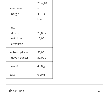
2057,60
Brennwert /
kj /
Energie
491,50
kcal
Fett
davon
28,00 g
gesättigte
17,00 g
Fettsäuren
Kohenhydrate
53,90 g
davon Zucker
50,00 g
Eiweiß
4,30 g
Salz
0,20 g
Uber uns